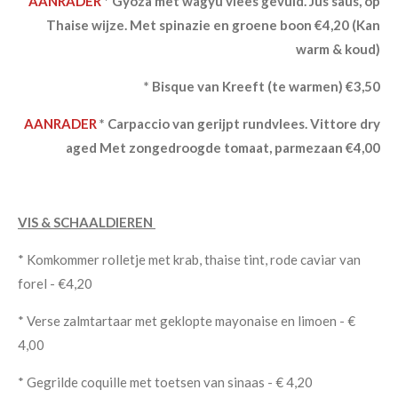
AANRADER
* Gyoza met wagyu vlees gevuld. Jus saus, op
Thaise wijze. Met spinazie en groene boon €4,20 (Kan
warm & koud)
* Bisque van Kreeft (te warmen) €3,50
AANRADER
* Carpaccio van gerijpt rundvlees. Vittore dry
aged Met zongedroogde tomaat, parmezaan €4,00
VIS & SCHAALDIEREN
* Komkommer rolletje met krab, thaise tint, rode caviar van
forel - €4,20
* Verse zalmtartaar met geklopte mayonaise en limoen - €
4,00
* Gegrilde coquille met toetsen van sinaas - € 4,20