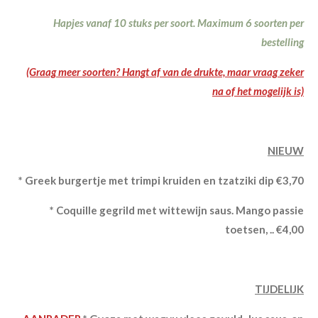
Hapjes vanaf 10 stuks per soort. Maximum 6 soorten per
bestelling
(Graag meer soorten? Hangt af van de drukte, maar vraag zeker
na of het mogelijk is)
NIEUW
* Greek burgertje met trimpi kruiden en tzatziki dip €3,70
* Coquille gegrild met wittewijn saus. Mango passie
toetsen, .. €4,00
TIJDELIJK