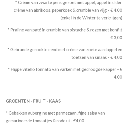
*
Crème van zwarte pens gezoet met appel, appel in cider,
crème van abrikoos, peperkoek & crumble van vijg - € 4,00
(enkel in de Winter te verkrijgen)
* Praline van paté in crumble van pistache & rozen met konfijt
- € 3,00
* Gebrande gerookte eend met crème van zoete aardappel en
toetsen van sinaas - € 4,00
* Hippe vitello tonnato van varken met gedroogde kapper - €
4,00
GROENTEN - FRUIT - KAAS
* Gebakken aubergine met parmezaan, fijne salsa van
gemarineerde tomaatjes & rode ui - €4,00