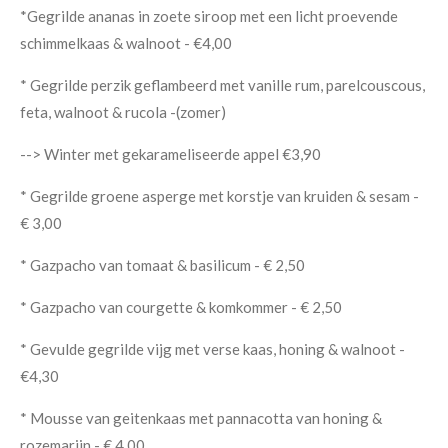
*Gegrilde ananas in zoete siroop met een licht proevende
schimmelkaas & walnoot - €4,00
* Gegrilde perzik geflambeerd met vanille rum, parelcouscous,
feta, walnoot & rucola -(zomer)
--> Winter met gekarameliseerde appel €3,90
* Gegrilde groene asperge met korstje van kruiden & sesam -
€ 3,00
* Gazpacho van tomaat & basilicum - € 2,50
* Gazpacho van courgette & komkommer - € 2,50
* Gevulde gegrilde vijg met verse kaas, honing & walnoot -
€4,30
* Mousse van geitenkaas met pannacotta van honing &
rozemarijn - € 4,00