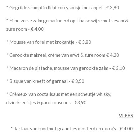
* Gegrilde scampi in licht currysausje met appel - € 3,80
* Fijne verse zalm gemarineerd op Thaise wijze met sesam &
zure room - € 4,00
* Mousse van forel met krokantje - € 3,80
* Gerookte makreel, crème van erwt & zure room € 4,20
* Macaron de pistache, mousse van gerookte zalm - € 3,10
* Bisque van kreeft of garnaal - € 3,50
* Crèmeux van coctailsaus met een scheutje whisky,
rivierkreeftjes & parelcouscous - €3,90
VLEES
* Tartaar van rund met graantjes mosterd en extra’s - € 4,00