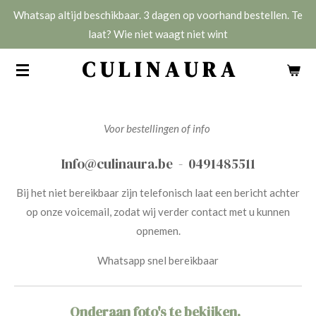
Whatsap altijd beschikbaar. 3 dagen op voorhand bestellen. Te
Ga
laat? Wie niet waagt niet wint
direct
naar
C U L I N A U R A
de
hoofdinhoud
Voor bestellingen of info
Info@culinaura.be - 0491485511
Bij het niet bereikbaar zijn telefonisch laat een bericht achter
op onze voicemail, zodat wij verder contact met u kunnen
opnemen.
Whatsapp snel bereikbaar
Onderaan foto's te bekijken.